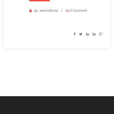
by: adminNicola
0 Comment