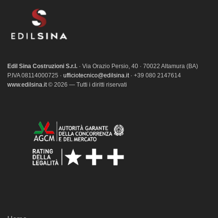
Edil Sina Costruzioni S.r.l.
· Via Orazio Persio, 40 · 70022 Altamura (BA)
P.IVA 08114000725 ·
ufficiotecnico@edilsina.it
· +39 080 2147614
www.edilsina.it
© 2026 — Tutti i diritti riservati