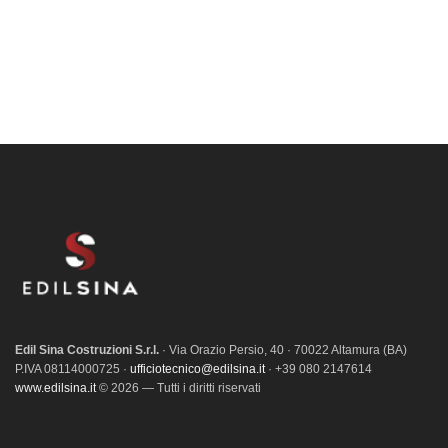
Edil Sina Costruzioni S.r.l.
· Via Orazio Persio, 40 · 70022 Altamura (BA)
P.IVA 08114000725 ·
ufficiotecnico@edilsina.it
· +39 080 2147614
www.edilsina.it
© 2026 — Tutti i diritti riservati